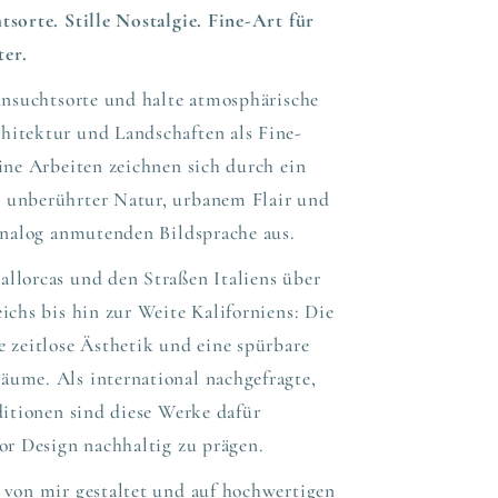
sorte. Stille Nostalgie. Fine-Art für
er.
ehnsuchtsorte und halte atmosphärische
itektur und Landschaften als Fine-
ine Arbeiten zeichnen sich durch ein
 unberührter Natur, urbanem Flair und
 analog anmutenden Bildsprache aus.
llorcas und den Straßen Italiens über
ichs bis hin zur Weite Kaliforniens: Die
 zeitlose Ästhetik und eine spürbare
ume. Als international nachgefragte,
ditionen sind diese Werke dafür
or Design nachhaltig zu prägen.
 von mir gestaltet und auf hochwertigen