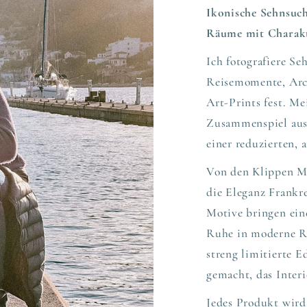
Ikonische Sehnsucht
Räume mit Charakt
Ich fotografiere S
Reisemomente, Arch
Art-Prints fest. Me
Zusammenspiel aus
einer reduzierten,
Von den Klippen Ma
die Eleganz Frankre
Motive bringen eine
Ruhe in moderne Rä
streng limitierte E
gemacht, das Interi
Jedes Produkt wird