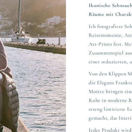
Ikonische Sehnsucht
Räume mit Charakt
Ich fotografiere S
Reisemomente, Arch
Art-Prints fest. Me
Zusammenspiel aus
einer reduzierten,
Von den Klippen Ma
die Eleganz Frankre
Motive bringen eine
Ruhe in moderne Rä
streng limitierte E
gemacht, das Interi
Jedes Produkt wird