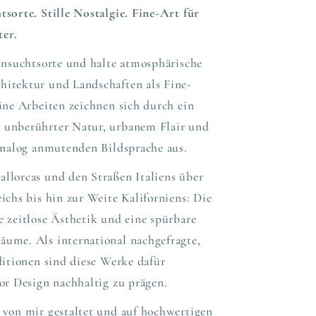
sorte. Stille Nostalgie. Fine-Art für
er.
ehnsuchtsorte und halte atmosphärische
itektur und Landschaften als Fine-
ine Arbeiten zeichnen sich durch ein
 unberührter Natur, urbanem Flair und
 analog anmutenden Bildsprache aus.
llorcas und den Straßen Italiens über
ichs bis hin zur Weite Kaliforniens: Die
 zeitlose Ästhetik und eine spürbare
ume. Als international nachgefragte,
ditionen sind diese Werke dafür
or Design nachhaltig zu prägen.
 von mir gestaltet und auf hochwertigen